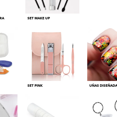
RA
SET MAKE UP
SET PINK
UÑAS DISEÑAD