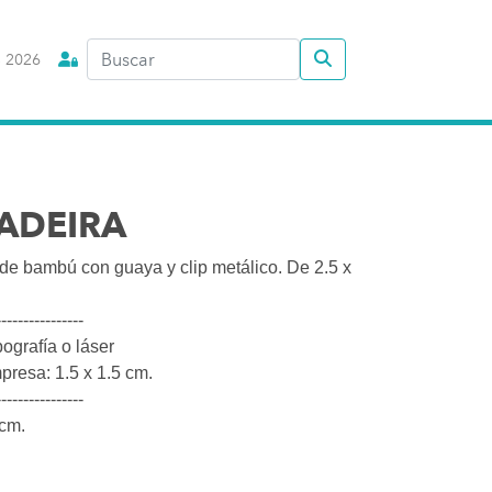
 2026
MADEIRA
de bambú con guaya y clip metálico. De 2.5 x
----------------
ografía o láser
resa: 1.5 x 1.5 cm.
----------------
cm.