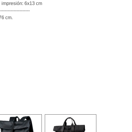
 impresión: 6x13 cm
---------------------
 76 cm.