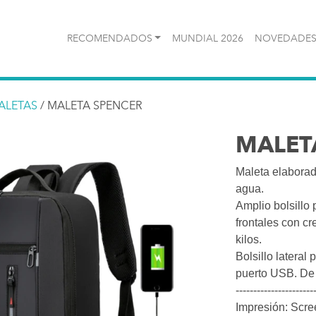
RECOMENDADOS
MUNDIAL 2026
NOVEDADES
ALETAS
/ MALETA SPENCER
MALET
Maleta elaborada
agua.
Amplio bolsillo 
frontales con cr
kilos.
Bolsillo lateral
puerto USB. De 
----------------------
Impresión: Scre